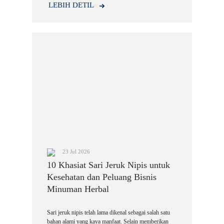
seperti tahu tek, lontong kupang, rujak cingur, sate,
LEBIH DETIL
hingga aneka gorengan.
23 Jul 2026
10 Khasiat Sari Jeruk Nipis untuk
Kesehatan dan Peluang Bisnis
Minuman Herbal
Sari jeruk nipis telah lama dikenal sebagai salah satu
bahan alami yang kaya manfaat. Selain memberikan