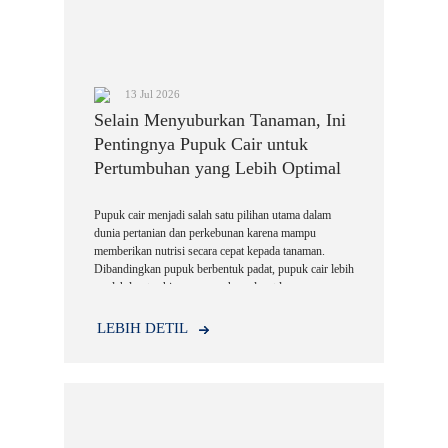
13 Jul 2026
Selain Menyuburkan Tanaman, Ini
Pentingnya Pupuk Cair untuk
Pertumbuhan yang Lebih Optimal
Pupuk cair menjadi salah satu pilihan utama dalam
dunia pertanian dan perkebunan karena mampu
memberikan nutrisi secara cepat kepada tanaman.
Dibandingkan pupuk berbentuk padat, pupuk cair lebih
mudah larut sehingga unsur hara dapat langsung
diserap melalui akar maupun daun.
LEBIH DETIL