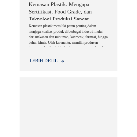
Kemasan Plastik: Mengapa
Sertifikasi, Food Grade, dan
Teknologi Produksi Sangat
Penting?
Kemasan plastik memiliki peran penting dalam
menjaga kualitas produk di berbagai industri, mulai
dari makanan dan minuman, kosmetik, farmasi, hingga
bahan kimia. Oleh karena itu, memilih produsen
kemasan plastik tidak boleh hanya mempertimbangkan
harga, tetapi juga standar kualitas, sertifikasi, teknologi
produksi, dan pengalaman perusahaan.
LEBIH DETIL