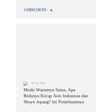
dengan material yang kuat dan memiliki ketahanan
terhadap berbagai jenis bahan kimia.
LEBIH DETIL
30 Jun 2026
Meski Warnanya Sama, Apa
Bedanya Kecap Asin Indonesia dan
Shoyu Jepang? Ini Penjelasannya