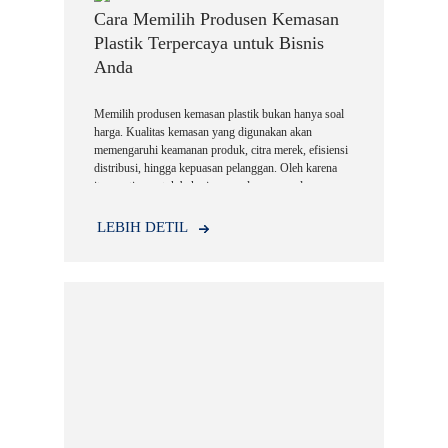
Cara Memilih Produsen Kemasan
Plastik Terpercaya untuk Bisnis
Anda
Memilih produsen kemasan plastik bukan hanya soal
harga. Kualitas kemasan yang digunakan akan
memengaruhi keamanan produk, citra merek, efisiensi
distribusi, hingga kepuasan pelanggan. Oleh karena
itu, penting untuk bekerja sama dengan produsen
kemasan plastik yang memiliki pengalaman, standar
kualitas yang jelas, serta kemampuan produksi yang
LEBIH DETIL
memadai.