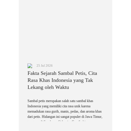
25 Jul 2026
Fakta Sejarah Sambal Petis, Cita
Rasa Khas Indonesia yang Tak
Lekang oleh Waktu
Sambal petis merupakan salah satu sambal khas
Indonesia yang memiliki cita rasa unik karena
memadukan rasa gurih, manis, pedas, dan aroma khas
dari petis. Hidangan ini sangat populer di Jawa Timur,
terutama di Surabaya, Sidoarjo, Gresik, hingga
Madura, dan menjadi pelengkap berbagai makanan