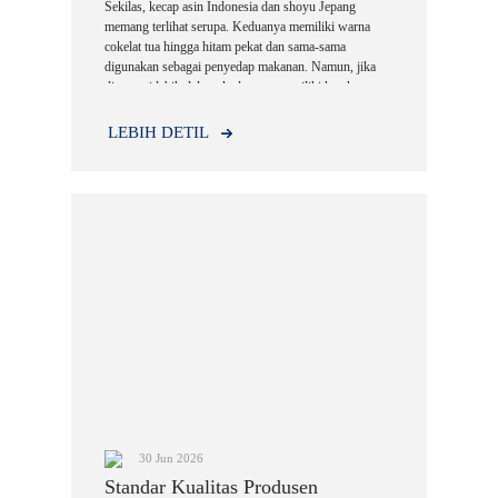
Sekilas, kecap asin Indonesia dan shoyu Jepang
memang terlihat serupa. Keduanya memiliki warna
cokelat tua hingga hitam pekat dan sama-sama
digunakan sebagai penyedap makanan. Namun, jika
dicermati lebih dalam, keduanya memiliki karakter
yang cukup berbeda, mulai dari bahan baku, proses
pembuatan, cita rasa, hingga penggunaannya dalam
LEBIH DETIL
masakan.
30 Jun 2026
Standar Kualitas Produsen