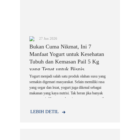
27 Jun 2026
Bukan Cuma Nikmat, Ini 7
Manfaat Yogurt untuk Kesehatan
Tubuh dan Kemasan Pail 5 Kg
yang Tepat untuk Bisnis
Yogurt menjadi salah satu produk olahan susu yang
semakin digemari masyarakat. Selain memiliki rasa
yang segar dan lezat, yogurt juga dikenal sebagai
makanan yang kaya nutrisi. Tak heran jika banyak
orang menjadikannya sebagai menu sarapan, camilan
sehat, hingga pelengkap berbagai hidangan.
LEBIH DETIL