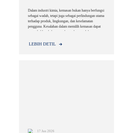
Dalam industri kimia, kemasan bukan hanya berfungsi
sebagai wadah, tetapi juga sebagai perlindungan utama
terhadap produk, lingkungan, dan keselamatan
pengguna. Kesalahan dalam memilih kemasan dapat
menyebabkan kebocoran, kerusakan produk,
kontaminasi, hingga risiko kecelakaan yang merugikan
perusahaan.
LEBIH DETIL
17 Jun 2026