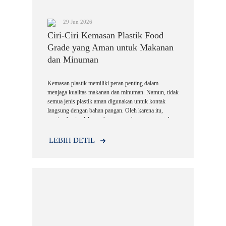
29 Jun 2026
Ciri-Ciri Kemasan Plastik Food
Grade yang Aman untuk Makanan
dan Minuman
Kemasan plastik memiliki peran penting dalam
menjaga kualitas makanan dan minuman. Namun, tidak
semua jenis plastik aman digunakan untuk kontak
langsung dengan bahan pangan. Oleh karena itu,
penting bagi pelaku usaha maupun konsumen untuk
memahami ciri-ciri kemasan plastik food grade
sebelum memilih produk.
LEBIH DETIL