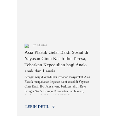
07 Jul 2026
Asia Plastik Gelar Bakti Sosial di
Yayasan Cinta Kasih Ibu Teresa,
Tebarkan Kepedulian bagi Anak-
anak dan Lansia
Sebagai wujud kepedulian terhadap masyarakat, Asia
Plastik mengadakan kegiatan bakti sosial di Yayasan
Cinta Kasih Ibu Teresa, yang berlokasi di Jl. Raya
Bringin No. 5, Bringin, Kecamatan Sambikerep,
Surabaya, pada Sabtu, 4 Juli 2026. Kegiatan yang
berlangsung mulai pukul 09.00 WIB hingga selesai ini
didukung oleh SIAPLAST, PT Yuwono Jaya Mandiri,
LEBIH DETIL
dan Intimas sebagai sponsor.